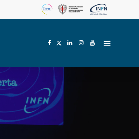
facebook
linkedin
instagram
youtube
twitter
Menu