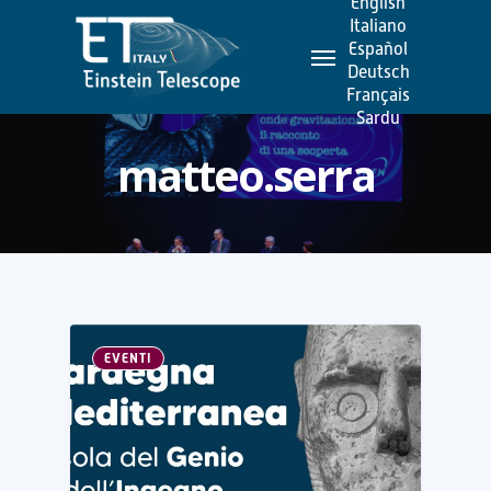
English
Skip
Italiano
Menu
to
Español
Deutsch
main
Français
content
Sardu
matteo.serra
EVENTI