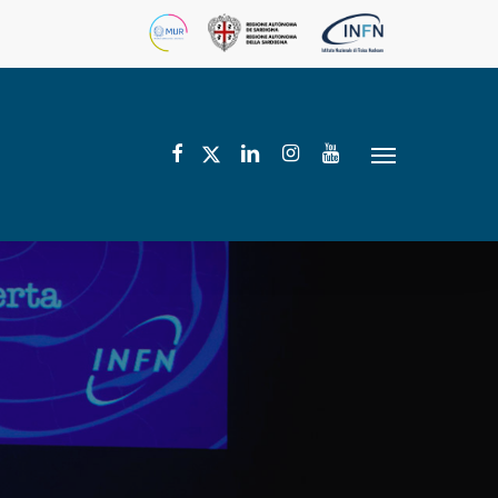
facebook
linkedin
instagram
youtube
twitter
Menu