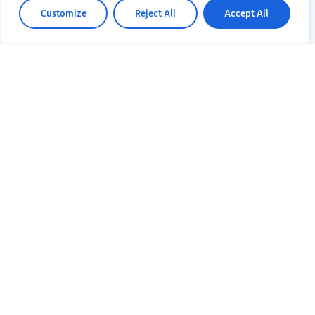
Customize
Reject All
Accept All
10 Maggio 2023
PRESENTATI A
CAGLIARI ETIC E
LA CANDIDATURA
ITALIANA
In occasione del XIII Simposio
della Collaborazione
Scientifica di Einstein
Telescope, che si sta